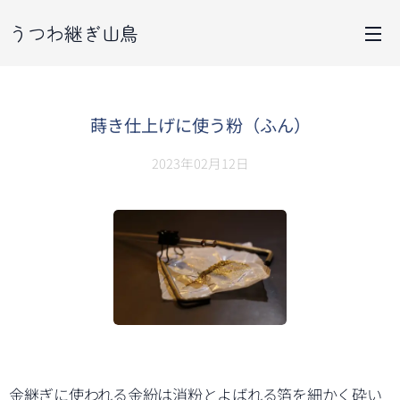
うつわ継ぎ山鳥
蒔き仕上げに使う粉（ふん）
2023年02月12日
金継ぎに使われる金紛は消粉とよばれる箔を細かく砕い