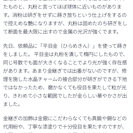
たものと、丸粉と言ってほぼ球体に近いものがありま
す。消粉は研ぎをせずに蒔き放ちという仕上げをするの
で控えめな艶になりますが、丸粉は固めたのち研ぎをし
て断面を最大限に出すので金属の光沢が強くでます。
先日、依頼品に「平目金（ひらめきん）」を使って蒔き
をしました。 平目金は丸粉を潰して楕円にしたもので、
同じ号数でも面が大きくなることでより光が強く存在感
があります。あまり金継ぎでは出番がないのですが、修
理を施した水晶チャームの接合部分が研ぎができる下地
ではなかったため、磨かなくても役目を果たして粒が光
り、きわめて小さな範囲でしたが金らしい華やかさが出
ました。
金継ぎの加飾は金銀にこだわらなくても真鍮や錫などの
代用紛や、丁寧な漆塗りで十分役目を果たすのですが、