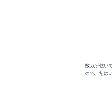
数カ所乾い
ので、冬は