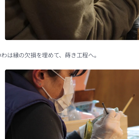
つわは縁の欠損を埋めて、蒔き工程へ。